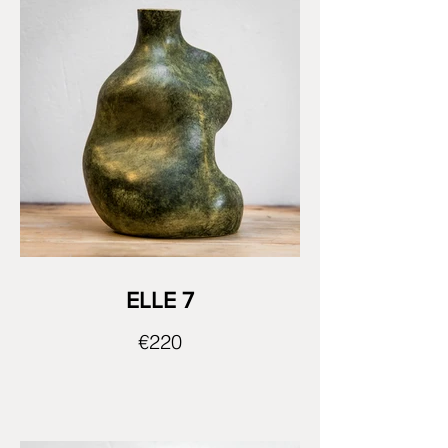
ELLE 7
€220