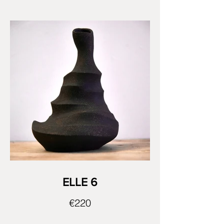
ELLE 6
€220